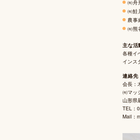
㈲舟
㈲鮭
農事
㈲熊
主な活
各種イ
インス
連絡先
会長：
㈲マッ
山形県
TEL：0
Mail：m.