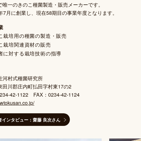
で唯一のきのこ種菌製造・販売メーカーです。
2年7月に創業し、現在58期目の事業年度となります。
業
こ栽培用の種菌の製造・販売
こ栽培関連資材の販売
者に対する栽培技術の指導
社河村式種菌研究所
東田川郡庄内町払田字村東17の2
234-42-1122 FAX：0234-42-1124
pwtokusan.co.jp/
者インタビュー：齋藤 良次さん