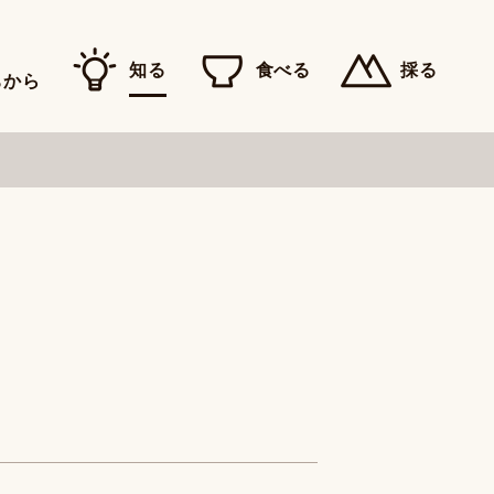
知る
食べる
採る
ちから