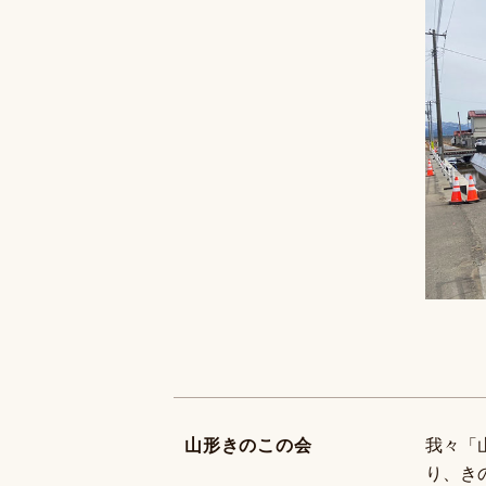
山形きのこの会
我々「
り、き