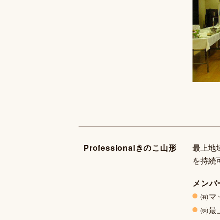
Professionalきのこ山形
最上地
を持続
メンバ
㈲マ
㈱最