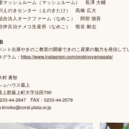
形マッシュルーム（マッシュルーム） 長澤 大輔
川えのきセンター（えのきたけ） 髙橋 広大
組合法人オークファーム（なめこ） 阿部 慎吾
谷伊兵治ナメコ生産所（なめこ） 熊谷 耐志
動
ベント出展やきのこ教室の開催できのこ産業の魅力を発信して
タグラム：
https://www.instagram.com/prokinoyamagata/
木村 勇智
シュハウス最上
最上郡最上町大字法田790
233-44-2847 FAX：0233-44-2578
kinoko@coral.plala.or.jp