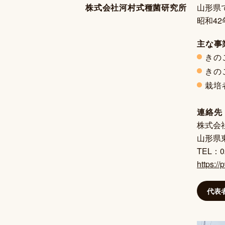
株式会社河村式種菌研究所
山形県
昭和4
主な事
きの
きの
栽培
連絡先
株式会
山形県
TEL：0
https://
代表