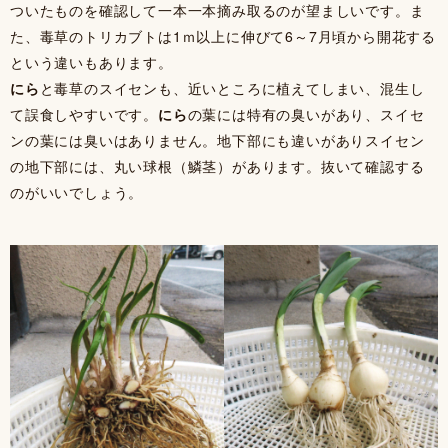
ついたものを確認して一本一本摘み取るのが望ましいです。ま
た、毒草のトリカブトは1ｍ以上に伸びて6～7月頃から開花する
という違いもあります。
にら
と毒草のスイセンも、近いところに植えてしまい、混生し
て誤食しやすいです。
にら
の葉には特有の臭いがあり、スイセ
ンの葉には臭いはありません。地下部にも違いがありスイセン
の地下部には、丸い球根（鱗茎）があります。抜いて確認する
のがいいでしょう。