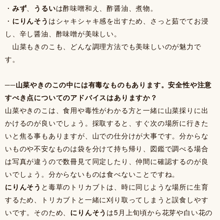
・
みず
、
うるい
は酢味噌和え、酢醤油、煮物。
・
にりんそう
はシャキシャキ感を出すため、さっと茹でてお浸
し、辛し醤油、酢味噌が美味しい。
山菜もきのこも、どんな調理方法でも美味しいのが魅力で
す。
──山菜やきのこの中には有毒なものもあります。安全性や注意
すべき点についてのアドバイスはありますか？
山菜やきのこは、食用や毒性がわかる方と一緒に山菜採りに出
かけるのが良いでしょう。採取すると、すぐ次の場所に行きた
いと焦る事もありますが、山での仕分けが大事です。分からな
いものや不安なものは袋を分けて持ち帰り、図鑑で調べる場合
は写真が違うので数冊見て同定したり、仲間に確認するのが良
いでしょう。分からないものは食べないことですね。
にりんそう
と毒草のトリカブトは、時に同じような場所に生育
するため、トリカブトと一緒に刈り取ってしまうと誤食しやす
いです。そのため、
にりんそう
は5月上旬頃から花芽や白い花の