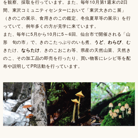
を観察、採取を行っています。また、毎年10月第1週末の2日
間、東沢コミュニティセンターにおいて「東沢大きのこ展」
（きのこの展示、食用きのこの鑑定、冬虫夏草等の展示）を行
っていて、例年多くの方が見学に来ています。
また、毎年に5月から10月に5～6回、仙台市で開催される「山
形 旬の市」で、きのこたっぷりのいも煮、
うど
、
わらび
、む
きたけ、
ならたけ
、きのこおこわ等、県産の天然山菜、天然き
のこ、その加工品の即売を行ったり、買い物客にレシピ等を配
布や説明してPR活動を行っています。