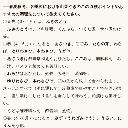
──春夏秋冬、各季節における山菜やきのこの収穫ポイントやお
すすめの調理法について教えてください。
〇春先（3～4月）は、
ふきのとう
。
・
ふきのとう
は、フキ味噌、てんぷら、つくだ煮、サバ煮付け
等。
〇春（4～6月）になると、
あさつき
、
こごみ
、
たらの芽
、
わら
び
、
ゆりわさび
、
本わさび
、
うど
他。
・
あさつき
は酢味噌和えやおひたし。
こごみ
は、胡麻和え、み
そ汁、パスタと絡めても美味しい。
・
わらび
はおひたし、煮物、みそ汁、漬物等。
・
ゆりわさび
、
本わさび
は、頭の先から根まで食べられます。
さっとふすべて（湯に通して）冷蔵庫で冷やすことで辛さが増
し、醬油漬けにしたり醤油を垂らして味わう。粕漬けも美味し
い。
・
うど
は酢味噌和え、酢醤油、煮物。
〇春（5～6月）になると、
みず（うわばみそう）
、
うるい
、
に
りんそう
他。