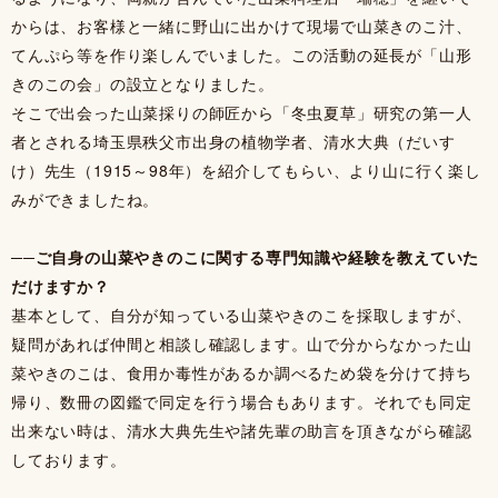
からは、お客様と一緒に野山に出かけて現場で山菜きのこ汁、
てんぷら等を作り楽しんでいました。この活動の延長が「山形
きのこの会」の設立となりました。
そこで出会った山菜採りの師匠から「冬虫夏草」研究の第一人
者とされる埼玉県秩父市出身の植物学者、清水大典（だいす
け）先生（1915～98年）を紹介してもらい、より山に行く楽し
みができましたね。
──ご自身の山菜やきのこに関する専門知識や経験を教えていた
だけますか？
基本として、自分が知っている山菜やきのこを採取しますが、
疑問があれば仲間と相談し確認します。山で分からなかった山
菜やきのこは、食用か毒性があるか調べるため袋を分けて持ち
帰り、数冊の図鑑で同定を行う場合もあります。それでも同定
出来ない時は、清水大典先生や諸先輩の助言を頂きながら確認
しております。