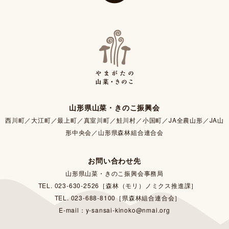
山形県山菜・きのこ振興会
西川町／大江町／最上町／真室川町／鮭川村／小国町／JA全農山形／JA山
形中央会／山形県森林組合連合会
お問い合わせ先
山形県山菜・きのこ振興会事務局
TEL. 023-630-2526［森林（モリ）ノミクス推進課］
TEL. 023-688-8100［県森林組合連合会］
E-mail：y-sansai-kinoko@nmai.org