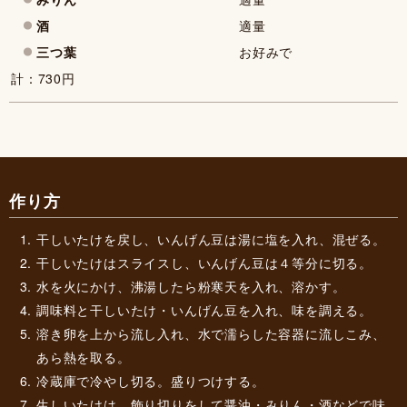
酒
適量
三つ葉
お好みで
計：730円
作り方
干しいたけを戻し、いんげん豆は湯に塩を入れ、混ぜる。
干しいたけはスライスし、いんげん豆は４等分に切る。
水を火にかけ、沸湯したら粉寒天を入れ、溶かす。
調味料と干しいたけ・いんげん豆を入れ、味を調える。
溶き卵を上から流し入れ、水で濡らした容器に流しこみ、
あら熱を取る。
冷蔵庫で冷やし切る。盛りつけする。
生しいたけは、飾り切りをして醤油・みりん・酒などで味