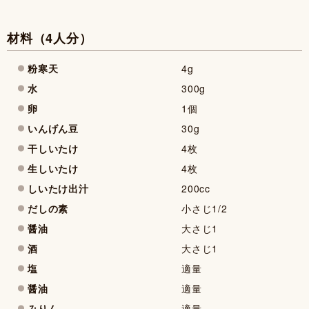
材料（4人分）
粉寒天
4g
水
300g
卵
1個
いんげん豆
30g
干しいたけ
4枚
生しいたけ
4枚
しいたけ出汁
200cc
だしの素
小さじ1/2
醤油
大さじ1
酒
大さじ1
塩
適量
醤油
適量
みりん
適量