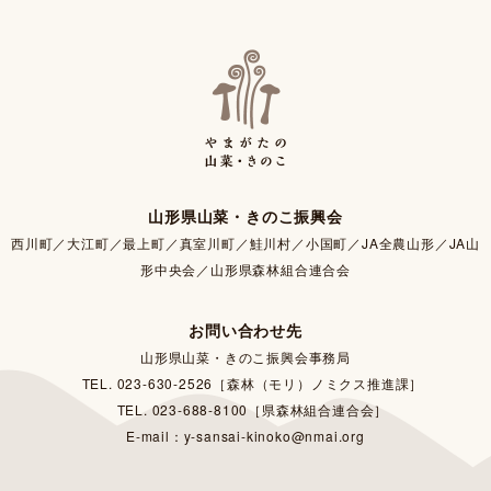
山形県山菜・きのこ振興会
西川町／大江町／最上町／真室川町／鮭川村／小国町／JA全農山形／JA山
形中央会／山形県森林組合連合会
お問い合わせ先
山形県山菜・きのこ振興会事務局
TEL. 023-630-2526［森林（モリ）ノミクス推進課］
TEL. 023-688-8100［県森林組合連合会］
E-mail：y-sansai-kinoko@nmai.org