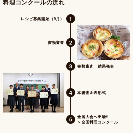
料理コンクールの流れ
1
レシピ募集開始（9月）
2
書類審査
3
書類審査 結果発表
4
本審査＆表彰式
全国大会へ出場!!
5
＞全国料理コンクール