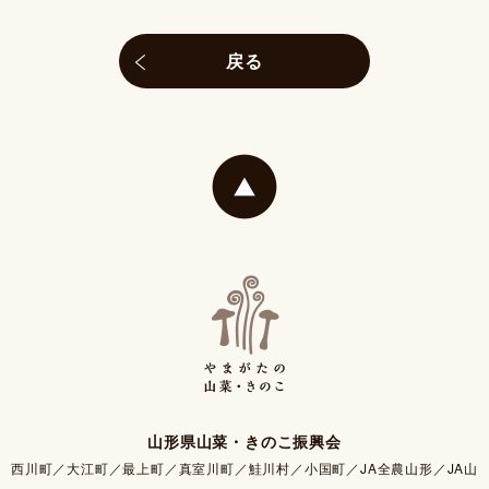
戻る
山形県山菜・きのこ振興会
西川町／大江町／最上町／真室川町／鮭川村／小国町／JA全農山形／JA山