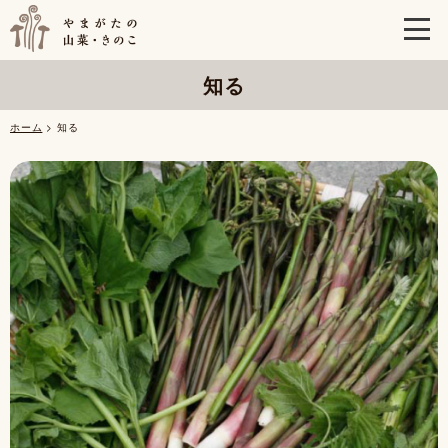
知る
ホーム
> 知る