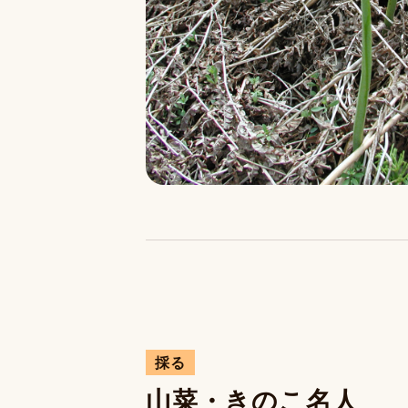
採る
山菜・きのこ名人