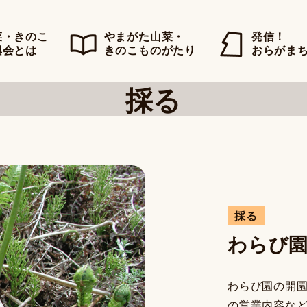
菜・きのこ
やまがた山菜・
発信！
興会とは
きのこものがたり
おらがま
採る
採る
わらび
わらび園の開
の営業内容な