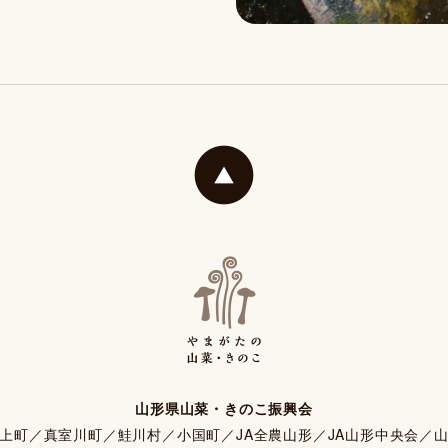
山形県山菜・きのこ振興会
上町／真室川町／鮭川村／小国町／JA全農山形／JA山形中央会／