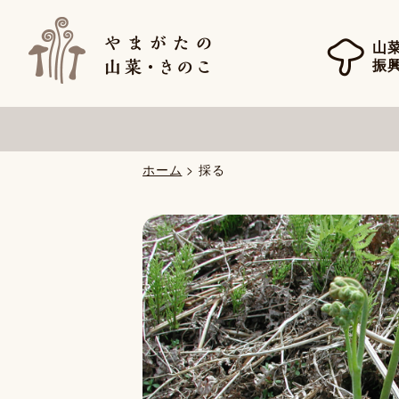
山
振
ホーム
> 採る