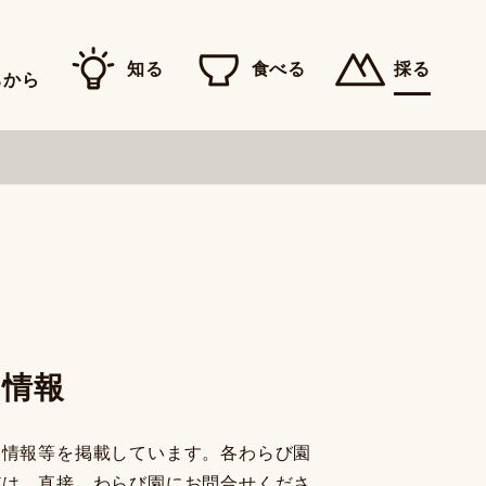
知る
食べる
採る
ちから
園情報
園情報等を掲載しています。各わらび園
どは、直接、わらび園にお問合せくださ