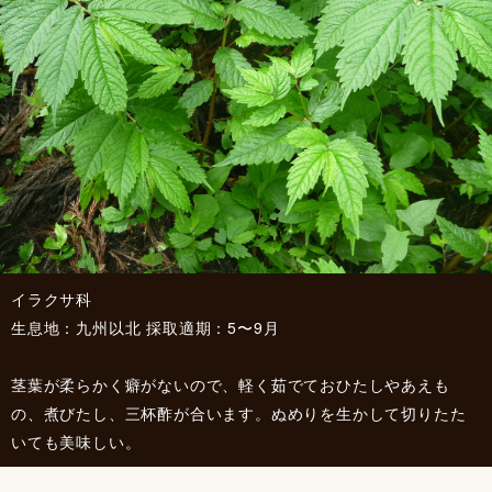
イラクサ科
生息地：九州以北 採取適期：5〜9月
茎葉が柔らかく癖がないので、軽く茹でておひたしやあえも
の、煮びたし、三杯酢が合います。ぬめりを生かして切りたた
いても美味しい。