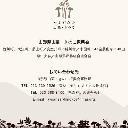
山形県山菜・きのこ振興会
西川町／大江町／最上町／真室川町／鮭川村／小国町／JA全農山形／JA山
形中央会／山形県森林組合連合会
お問い合わせ先
山形県山菜・きのこ振興会事務局
TEL. 023-630-2526［森林（モリ）ノミクス推進課］
TEL. 023-688-8100［県森林組合連合会］
E-mail：y-sansai-kinoko@nmai.org